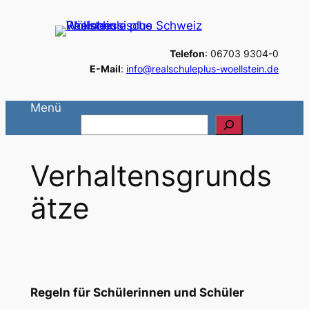
Zum
Inhalt
Telefon
: 06703 9304-0
springen
E-Mail
:
info@realschuleplus-woellstein.de
Menü
S
u
c
Verhaltensgrunds
h
e
ätze
n
Regeln für Schülerinnen und Schüler