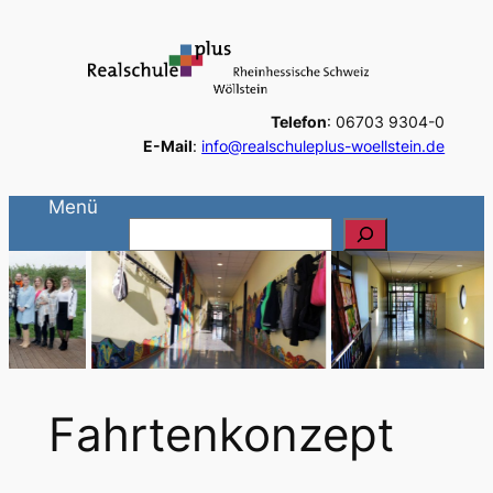
Zum
Inhalt
springen
Telefon
: 06703 9304-0
E-Mail
:
info@realschuleplus-woellstein.de
Menü
S
u
c
h
e
n
Fahrtenkonzept