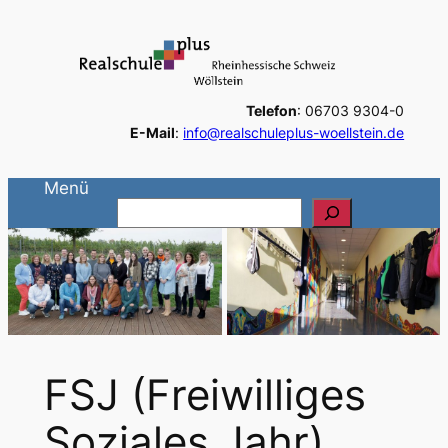
Zum
Inhalt
springen
Telefon
: 06703 9304-0
E-Mail
:
info@realschuleplus-woellstein.de
Menü
S
u
c
h
e
n
FSJ (Freiwilliges
Soziales Jahr)