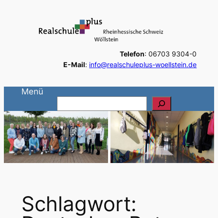
Zum
Inhalt
springen
Telefon
: 06703 9304-0
E-Mail
:
info@realschuleplus-woellstein.de
Menü
S
u
c
h
e
n
Schlagwort: