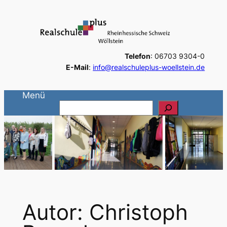
Zum
Inhalt
springen
Telefon
: 06703 9304-0
E-Mail
:
info@realschuleplus-woellstein.de
Menü
S
u
c
h
e
n
Autor:
Christoph