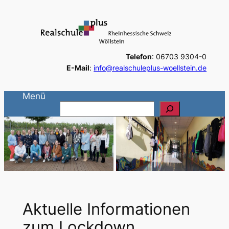
Zum
Inhalt
springen
Telefon
: 06703 9304-0
E-Mail
:
info@realschuleplus-woellstein.de
Menü
S
u
c
h
e
n
Aktuelle Informationen
zum Lockdown