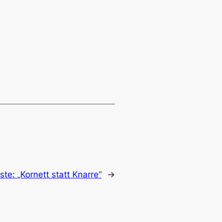
ste:
„Kornett statt Knarre“
→