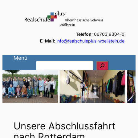
Zum
Inhalt
springen
Telefon
: 06703 9304-0
E-Mail
:
info@realschuleplus-woellstein.de
Menü
S
u
c
h
e
n
Unsere Abschlussfahrt
nach Rotterdam