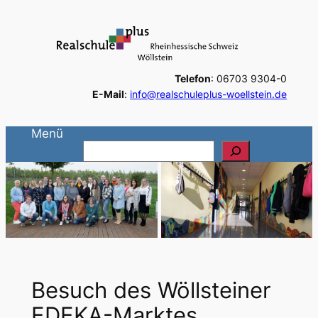
Zum
Inhalt
springen
Telefon
: 06703 9304-0
E-Mail
:
info@realschuleplus-woellstein.de
Menü
S
u
c
h
e
n
Besuch des Wöllsteiner
EDEKA-Marktes