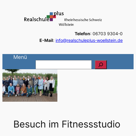
Zum
Inhalt
springen
Telefon
: 06703 9304-0
E-Mail
:
info@realschuleplus-woellstein.de
Menü
S
u
c
h
e
n
Besuch im Fitnessstudio