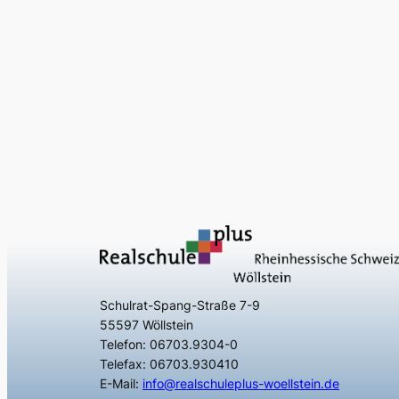
Schulrat-Spang-Straße 7-9
55597 Wöllstein
Telefon: 06703.9304-0
Telefax: 06703.930410
E-Mail:
info@realschuleplus-woellstein.de