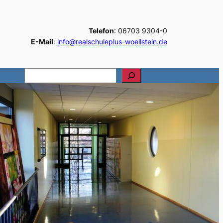
Telefon
: 06703 9304-0
E-Mail
:
info@realschuleplus-woellstein.de
S
u
c
h
e
n