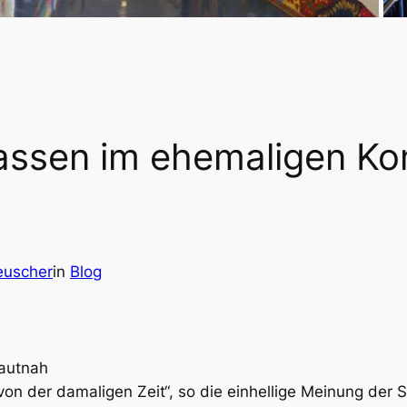
assen im ehemaligen Ko
euscher
in
Blog
hautnah
d von der damaligen Zeit“, so die einhellige Meinung de