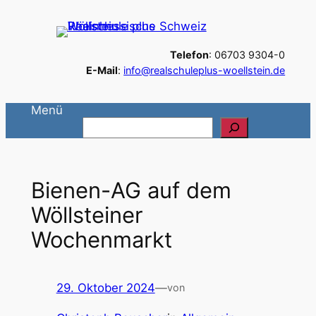
Zum
Inhalt
Telefon
: 06703 9304-0
springen
E-Mail
:
info@realschuleplus-woellstein.de
Menü
S
u
c
h
Bienen-AG auf dem
e
Wöllsteiner
n
Wochenmarkt
29. Oktober 2024
—
von