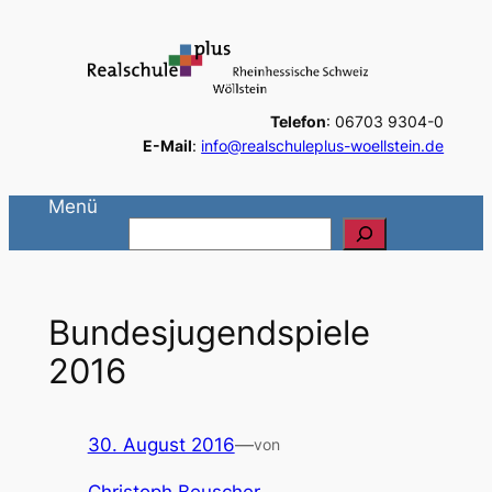
Zum
Inhalt
springen
Telefon
: 06703 9304-0
E-Mail
:
info@realschuleplus-woellstein.de
Menü
S
u
c
h
Bundesjugendspiele
e
2016
n
30. August 2016
—
von