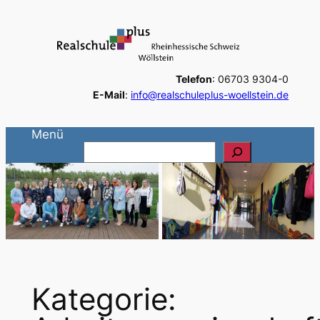
Zum
Inhalt
springen
Telefon
: 06703 9304-0
E-Mail
:
info@realschuleplus-woellstein.de
Menü
S
u
c
h
e
n
Kategorie: