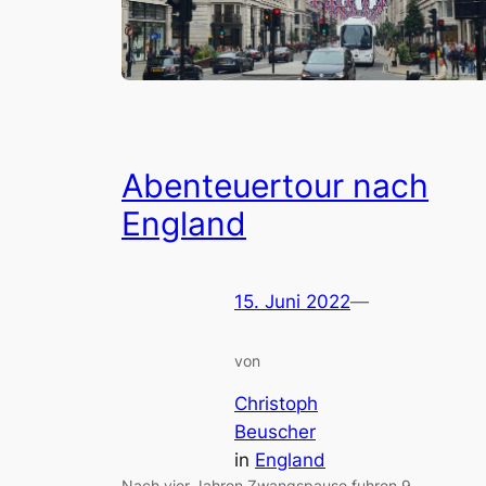
Abenteuertour nach
England
15. Juni 2022
—
von
Christoph
Beuscher
in
England
Nach vier Jahren Zwangspause fuhren 9