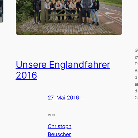
G
z
Unsere Englandfahrer
D
B
2016
d
a
d
27. Mai 2016
—
G
von
Christoph
Beuscher