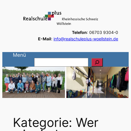
Zum
Inhalt
springen
Telefon
: 06703 9304-0
E-Mail
:
info@realschuleplus-woellstein.de
Menü
S
u
c
h
e
n
Kategorie:
Wer