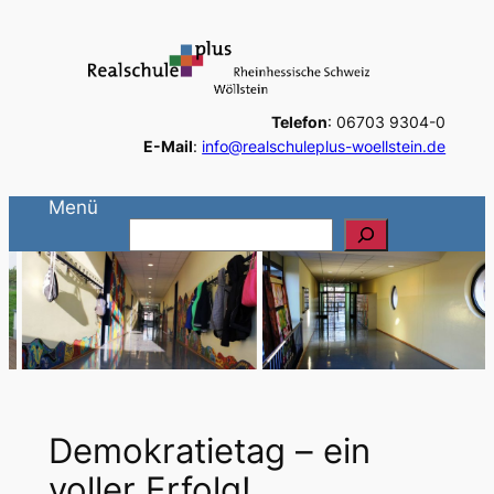
Zum
Inhalt
springen
Telefon
: 06703 9304-0
E-Mail
:
info@realschuleplus-woellstein.de
Menü
S
u
c
h
e
n
Demokratietag – ein
voller Erfolg!