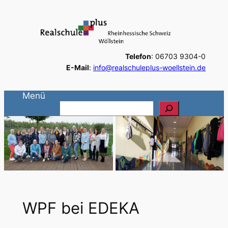
Zum
Inhalt
springen
Telefon
: 06703 9304-0
E-Mail
:
info@realschuleplus-woellstein.de
Menü
S
u
c
h
e
n
WPF bei EDEKA