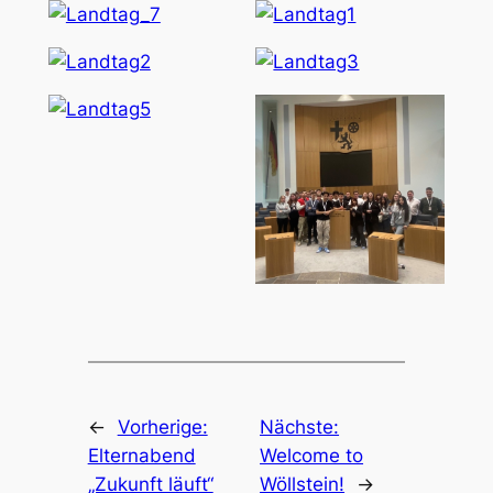
←
Vorherige:
Nächste:
Elternabend
Welcome to
„Zukunft läuft“
Wöllstein!
→