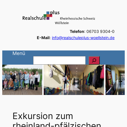
Zum
Inhalt
springen
Telefon
: 06703 9304-0
E-Mail
:
info@realschuleplus-woellstein.de
Menü
S
u
c
h
e
n
Exkursion zum
rheinland-pfälzischen