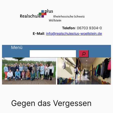
Zum
Inhalt
springen
Telefon
: 06703 9304-0
E-Mail
:
info@realschuleplus-woellstein.de
Menü
S
u
c
h
e
n
Gegen das Vergessen