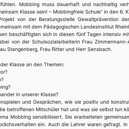
lfühlen. Mobbing muss dauerhaft und nachhaltig ver
einsam Klasse sein! – Mobbingfreie Schule“ in den 6. Kl
Projekt von der Beratungsstelle Gewaltprävention de
meinsam mit dem Pädagogischen Landesinstitut Rheinl
sen beschäftigten sich in diesen fünf Tagen intensiv 
dabei von der Schulsozialarbeiterin Frau Zimmermann
au Stangenberg, Frau Ritter und Herr Sensbach.
 der Klasse an den Themen:
or?
n?
ing?
ander in unserer Klasse?
enspielen und Gesprächen, wie sie positiv und konstr
die betroffenen Mitschüler hat und was sie selbst tun 
ma Mobbing sensibilisiert. Sie erarbeiteten gemeinsa
rächsverhalten ein. Auch die Lehrer waren gefragt. In d