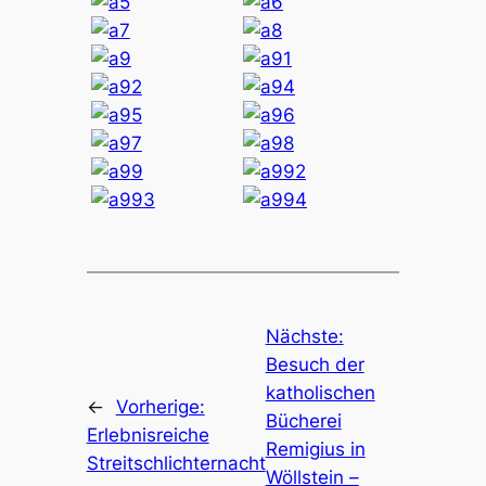
Nächste:
Besuch der
katholischen
←
Vorherige:
Bücherei
Erlebnisreiche
Remigius in
Streitschlichternacht
Wöllstein –