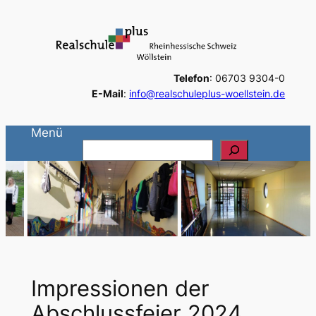
Zum
Inhalt
springen
Telefon
: 06703 9304-0
E-Mail
:
info@realschuleplus-woellstein.de
Menü
S
u
c
h
e
n
Impressionen der
Abschlussfeier 2024