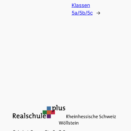
Klassen
5a/5b/5c
→