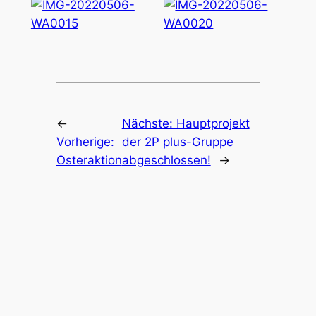
←
Nächste:
Hauptprojekt
Vorherige:
der 2P plus-Gruppe
Osteraktion
abgeschlossen!
→