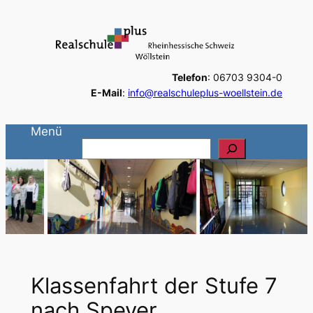
Zum
Inhalt
springen
Telefon
: 06703 9304-0
E-Mail
:
info@realschuleplus-woellstein.de
Menü
S
u
c
h
e
n
Klassenfahrt der Stufe 7
nach Speyer