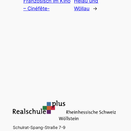
Französisch im Kino
Helau und
– Cinéfête-
Wöllau
→
Schulrat-Spang-Straße 7-9