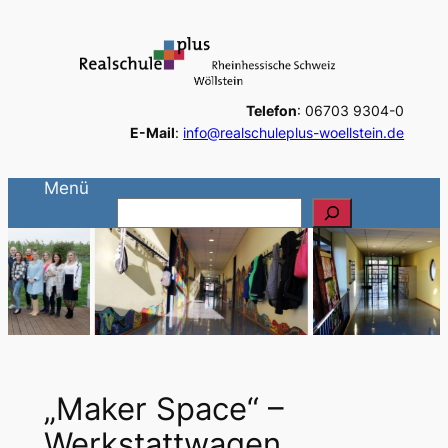
Zum
Inhalt
springen
Telefon
: 06703 9304-0
E-Mail
:
info@realschuleplus-woellstein.de
Menü
S
u
c
h
e
n
„Maker Space“ –
Werkstattwagen