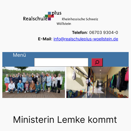
Zum
Inhalt
springen
Telefon
: 06703 9304-0
E-Mail
:
info@realschuleplus-woellstein.de
Menü
S
u
c
h
e
n
Ministerin Lemke kommt
…