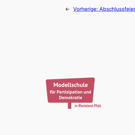
←
Vorherige:
Abschlussfeie