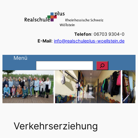
Zum
Inhalt
springen
Telefon
: 06703 9304-0
E-Mail
:
info@realschuleplus-woellstein.de
Menü
S
u
c
h
e
n
Verkehrserziehung