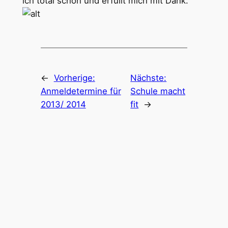
ich total schön und erfüllt mich mit Dank.
←
Vorherige:
Nächste:
Anmeldetermine für
Schule macht
2013/ 2014
fit
→