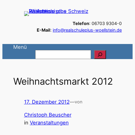
Zum
Inhalt
Telefon
: 06703 9304-0
springen
E-Mail
:
info@realschuleplus-woellstein.de
Menü
S
u
c
h
Weihnachtsmarkt 2012
e
n
17. Dezember 2012
—
von
Christoph Beuscher
in
Veranstaltungen