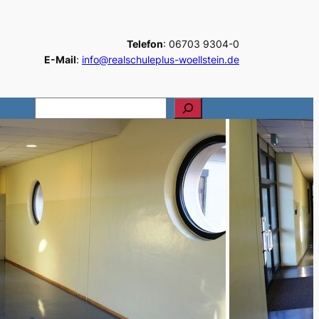
Telefon
: 06703 9304-0
E-Mail
:
info@realschuleplus-woellstein.de
S
u
c
h
e
n