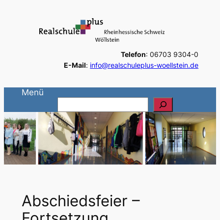
Zum
Inhalt
springen
Telefon
: 06703 9304-0
E-Mail
:
info@realschuleplus-woellstein.de
Menü
S
u
c
h
e
n
Abschiedsfeier –
Fortsetzung