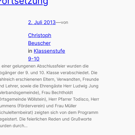
Fortsetzung
2. Juli 2013
—
von
Christoph
Beuscher
in
Klassenstufe
9-10
n einer gelungenen Abschlussfeier wurden die
bgänger der 9. und 10. Klasse verabschiedet. Die
ahlreich erschienenen Eltern, Verwandten, Freunde
nd Lehrer, sowie die Ehrengäste Herr Ludwig Jung
Verbandsgemeinde), Frau Bechtholdt
Ortsgemeinde Wöllstein), Herr Pfarrer Todisco, Herr
ummens (Förderverein) und Frau Müller
Schulelternbeirat) zeigten sich von dem Programm
egeistert. Die feierlichen Reden und Grußworte
urden durch…