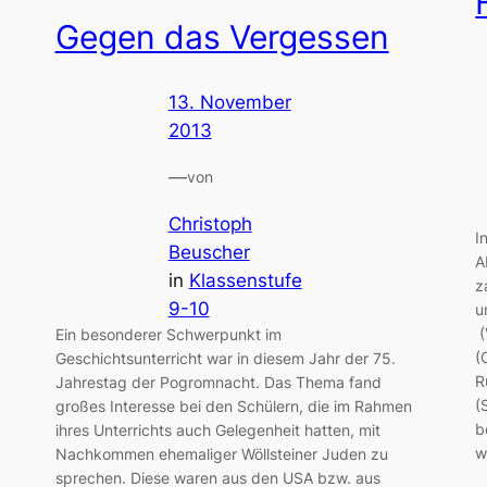
Gegen das Vergessen
13. November
2013
—
von
Christoph
I
Beuscher
A
in
Klassenstufe
z
9-10
u
(
Ein besonderer Schwerpunkt im
(
Geschichtsunterricht war in diesem Jahr der 75.
R
Jahrestag der Pogromnacht. Das Thema fand
(
großes Interesse bei den Schülern, die im Rahmen
b
ihres Unterrichts auch Gelegenheit hatten, mit
w
Nachkommen ehemaliger Wöllsteiner Juden zu
sprechen. Diese waren aus den USA bzw. aus