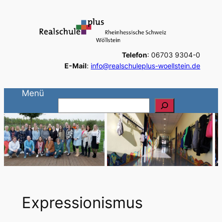
Zum
Inhalt
springen
Telefon
: 06703 9304-0
E-Mail
:
info@realschuleplus-woellstein.de
Menü
S
u
c
h
e
n
Expressionismus