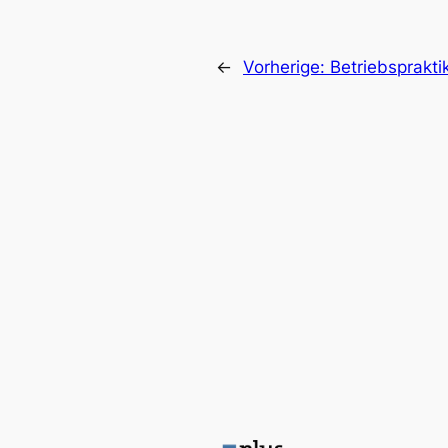
←
Vorherige:
Betriebsprakti