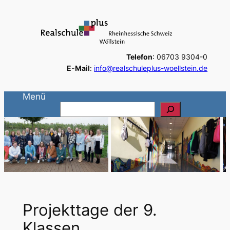
Zum
Inhalt
springen
Telefon
: 06703 9304-0
E-Mail
:
info@realschuleplus-woellstein.de
Menü
S
u
c
h
e
n
Projekttage der 9.
Klassen